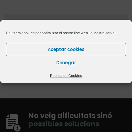
Teràpia Breu Estratègica
Utilitzem cookies per optimitzar el nostre lloc web i el nostre servei.
És un model d’intervenció que
tracta els problemes complicats
Aceptar cookies
amb solucions aparentment
simples.
Denegar
Política de Cookies
No veig dificultats sinó
possibles solucions