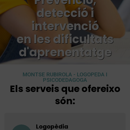
Prevenció,
detecció i
intervenció
en les dificultats
d'aprenentatge
MONTSE RUBIROLA - LOGOPEDA I
PSICODEDAGOGA
Els serveis que ofereixo
són:
Logopèdia