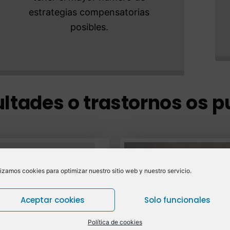
estrategias compensatorias
posibles.
cultades o trastornos os 
ltades o
lizamos cookies para optimizar nuestro sitio web y nuestro servicio.
rnos del
Aceptar cookies
Solo funcionales
.
Política de cookies
o del habla.