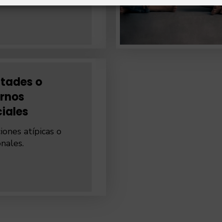
ltades o
ornos
iales
iones atípicas o
onales.