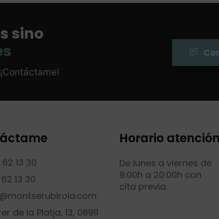
s sino
es
Co
? ¡Contáctame!
táctame
Horario atenció
 62 13 30
De lunes a viernes de
9:00h a 20:00h con
 62 13 30
cita previa.
o@montserubirola.com
er de la Platja, 13, 08911