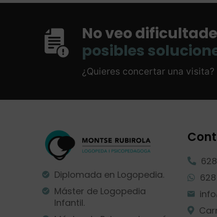
No veo dificultade
posibles solucion
¿Quieres concertar una visita
Con
628
Diplomada en Logopedia.
628
Máster de Logopedia
inf
Infantil.
Carr