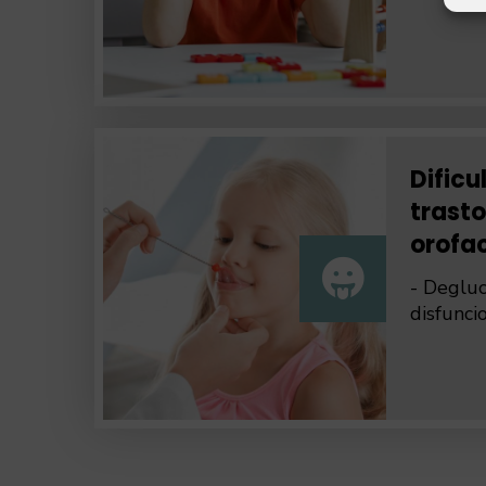
Dificu
trast
orofac
- Degluc
disfunci