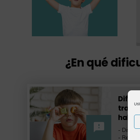
¿En qué difi
Dificu
Uti
trasto
habla
- Dislalia
- Retras