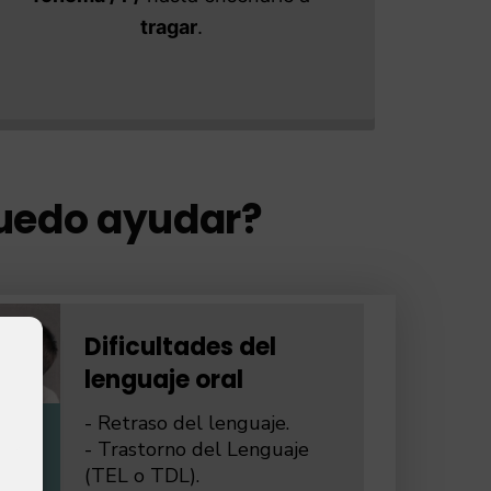
tragar
.
puedo ayudar?
Dificultades del
lenguaje oral
- Retraso del lenguaje.
- Trastorno del Lenguaje
(TEL o TDL).