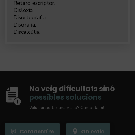
Retard escriptor.
Dislèxia.
Disortografia.
Disgrafia.
Discalcúlia.
No veig dificultats sinó
possibles solucions
Vols concertar una visita? Contacta'm!
Contacta'm
On estic